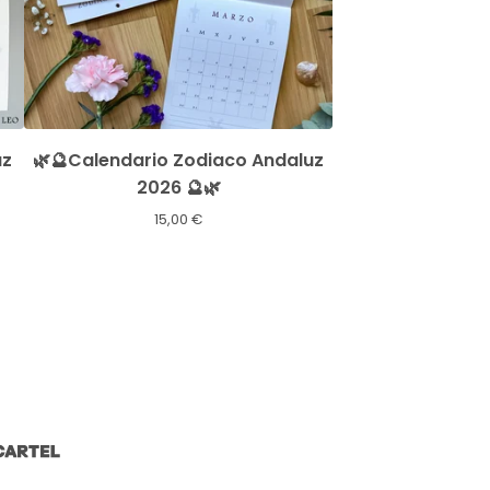
uz
🌿🔮Calendario Zodiaco Andaluz
2026 🔮🌿
15,00
€