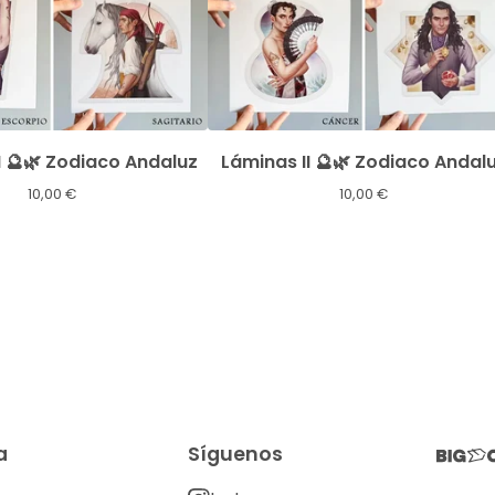
I 🔮🌿 Zodiaco Andaluz
Láminas II 🔮🌿 Zodiaco Andal
10,00
€
10,00
€
a
Síguenos