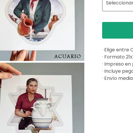
· Elige entre 
· Formato 21
· Impreso en
· Incluye peg
· Envío medi