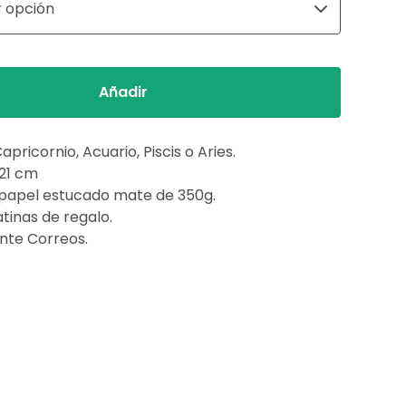
Añadir
Capricornio, Acuario, Piscis o Aries.
x21 cm
 papel estucado mate de 350g.
atinas de regalo.
ante Correos.