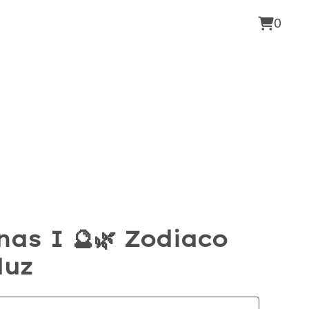
0
as I 🔮🌿 Zodiaco
luz