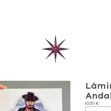
Lámin
Anda
10,00
€